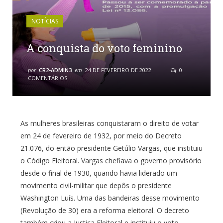
NOTÍCIAS
A conquista do voto feminino
por
CR2-ADMIN3
em
24 DE FEVEREIRO DE 2022
0
COMENTÁRIOS
As mulheres brasileiras conquistaram o direito de votar
em 24 de fevereiro de 1932, por meio do Decreto
21.076, do então presidente Getúlio Vargas, que instituiu
o Código Eleitoral. Vargas chefiava o governo provisório
desde o final de 1930, quando havia liderado um
movimento civil-militar que depôs o presidente
Washington Luís. Uma das bandeiras desse movimento
(Revolução de 30) era a reforma eleitoral. O decreto
também criou a Justiça Eleitoral e instituiu o voto