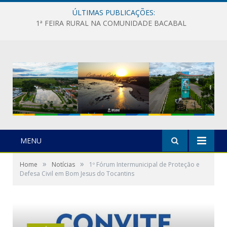
ÚLTIMAS PUBLICAÇÕES:
1ª FEIRA RURAL NA COMUNIDADE BACABAL
MENU
»
»
Home
Notícias
1º Fórum Intermunicipal de Proteção e
Defesa Civil em Bom Jesus do Tocantins