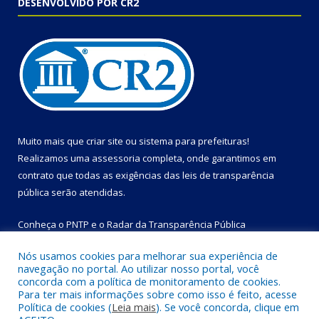
DESENVOLVIDO POR CR2
Muito mais que
criar site
ou
sistema para prefeituras
!
Realizamos uma
assessoria
completa, onde garantimos em
contrato que todas as exigências das
leis de transparência
pública
serão atendidas.
Conheça o
PNTP
e o
Radar da Transparência Pública
Nós usamos cookies para melhorar sua experiência de
navegação no portal. Ao utilizar nosso portal, você
concorda com a política de monitoramento de cookies.
Para ter mais informações sobre como isso é feito, acesse
Todos os direitos reservados a Prefeitura Municipal de Bom
Política de cookies (
Leia mais
). Se você concorda, clique em
Jesus do Tocantins.