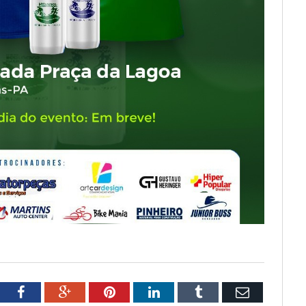
tter
Facebook
Google+
Pinterest
LinkedIn
Tumblr
Email