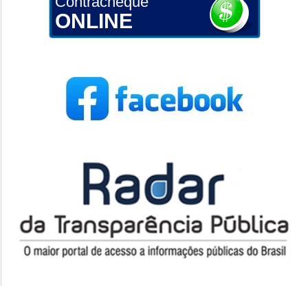
Contracheque
ONLINE