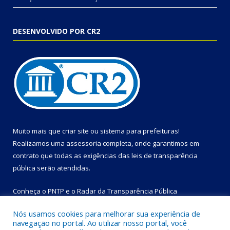
DESENVOLVIDO POR CR2
Muito mais que
criar site
ou
sistema para prefeituras
!
Realizamos uma
assessoria
completa, onde garantimos em
contrato que todas as exigências das
leis de transparência
pública
serão atendidas.
Conheça o
PNTP
e o
Radar da Transparência Pública
Nós usamos cookies para melhorar sua experiência de
navegação no portal. Ao utilizar nosso portal, você