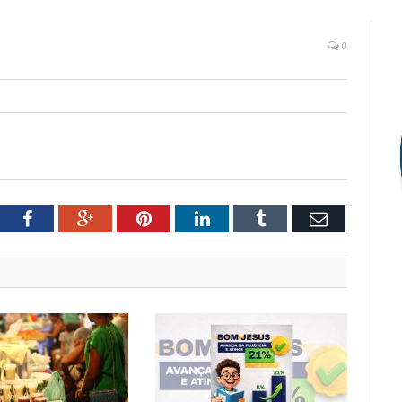
0
tter
Facebook
Google+
Pinterest
LinkedIn
Tumblr
Email