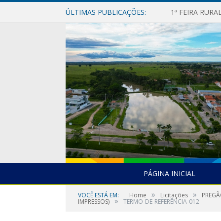
ÚLTIMAS PUBLICAÇÕES:
1ª FEIRA RUR
PÁGINA INICIAL
»
»
VOCÊ ESTÁ EM:
Home
Licitações
PREGÃ
»
IMPRESSOS)
TERMO-DE-REFERÊNCIA-012