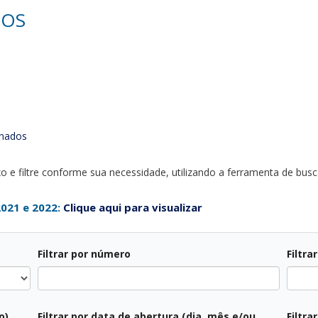
TOS
onados
o e filtre conforme sua necessidade, utilizando a ferramenta de busca
2021 e 2022:
Clique aqui para visualizar
Filtrar por número
Filtra
Todos
o)
Filtrar por data de abertura (dia, mês e/ou
Filtra