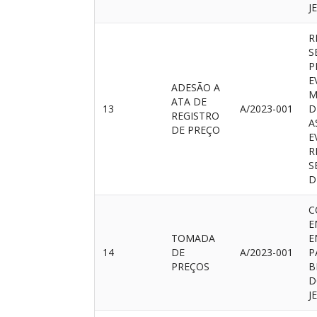
J
R
S
P
E
ADESÃO A
M
ATA DE
13
A/2023-001
D
REGISTRO
A
DE PREÇO
E
R
S
D
C
E
TOMADA
E
14
DE
A/2023-001
P
PREÇOS
B
D
J