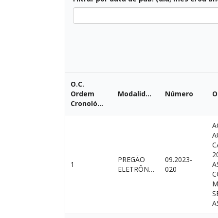
Todas
O.C.
Ordem
Modalidade
Número
O
Cronológica
A
A
C
2
PREGÃO
09.2023-
1
A
ELETRÔNICO
020
C
M
S
A