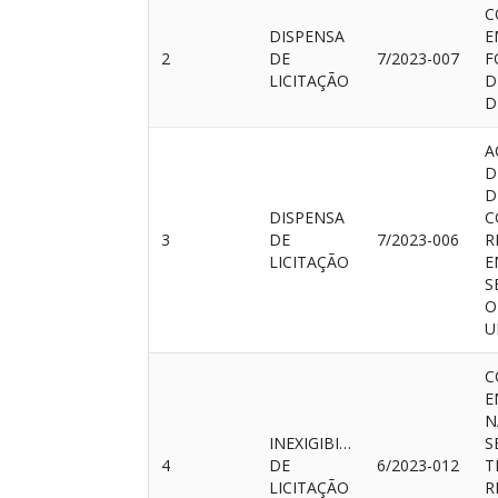
C
DISPENSA
E
2
DE
7/2023-007
F
LICITAÇÃO
D
D
A
D
D
DISPENSA
C
3
DE
7/2023-006
R
LICITAÇÃO
E
S
O
U
C
E
N
INEXIGIBILIDADE
S
4
DE
6/2023-012
T
LICITAÇÃO
R