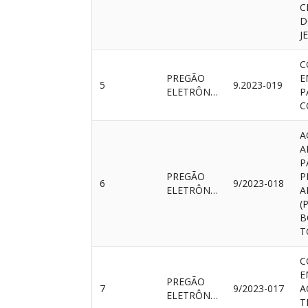
C
D
J
C
PREGÃO
E
5
9.2023-019
ELETRÔNICO
P
C
A
A
P
PREGÃO
P
6
9/2023-018
ELETRÔNICO
A
(
B
T
C
E
PREGÃO
7
9/2023-017
A
ELETRÔNICO
T