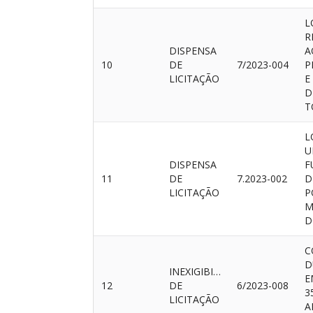
L
R
DISPENSA
A
10
DE
7/2023-004
P
LICITAÇÃO
E
D
T
L
U
DISPENSA
F
11
DE
7.2023-002
D
LICITAÇÃO
P
M
D
C
D
INEXIGIBILIDADE
E
12
DE
6/2023-008
3
LICITAÇÃO
A