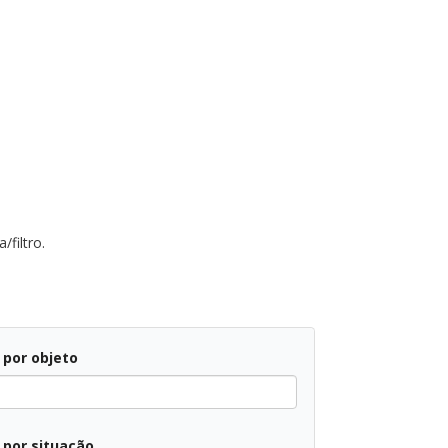
/filtro.
r por objeto
r por situação