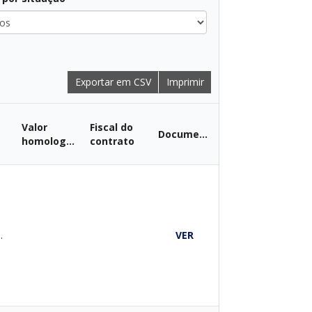
Exportar em CSV
Imprimir
Valor
Fiscal do
Documentos
homologado
contrato
CADO
VER