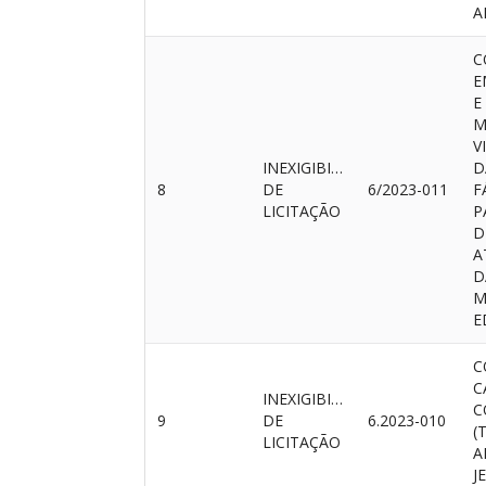
A
C
E
E
M
V
INEXIGIBILIDADE
D
8
DE
6/2023-011
F
LICITAÇÃO
P
D
A
D
M
E
C
C
INEXIGIBILIDADE
C
9
DE
6.2023-010
(
LICITAÇÃO
A
J