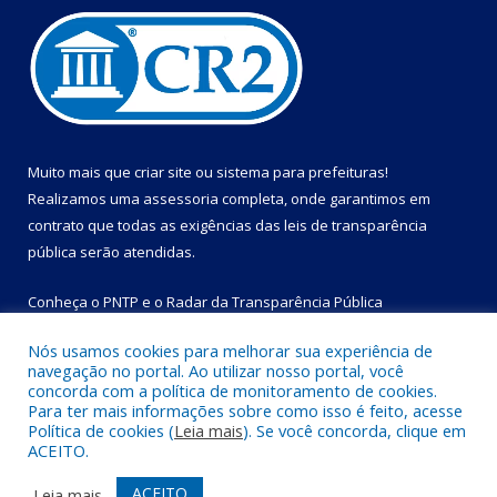
Muito mais que
criar site
ou
sistema para prefeituras
!
Realizamos uma
assessoria
completa, onde garantimos em
contrato que todas as exigências das
leis de transparência
pública
serão atendidas.
Conheça o
PNTP
e o
Radar da Transparência Pública
Nós usamos cookies para melhorar sua experiência de
navegação no portal. Ao utilizar nosso portal, você
concorda com a política de monitoramento de cookies.
Para ter mais informações sobre como isso é feito, acesse
Todos os direitos reservados a Prefeitura Municipal de Bom
Política de cookies (
Leia mais
). Se você concorda, clique em
Jesus do Tocantins.
ACEITO.
Mapa do Site
Acessar Área Administrativa
ACEITO
Leia mais