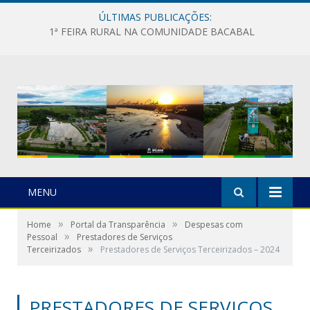
ÚLTIMAS PUBLICAÇÕES:
1ª FEIRA RURAL NA COMUNIDADE BACABAL
MENU
»
»
Home
Portal da Transparência
Despesas com
»
Pessoal
Prestadores de Serviços
»
Terceirizados
Prestadores de Serviços Terceirizados – 2024
PRESTADORES DE SERVIÇOS