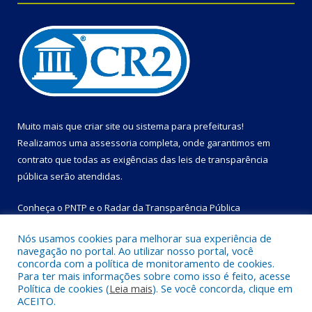
Muito mais que
criar site
ou
sistema para prefeituras
!
Realizamos uma
assessoria
completa, onde garantimos em
contrato que todas as exigências das
leis de transparência
pública
serão atendidas.
Conheça o
PNTP
e o
Radar da Transparência Pública
Nós usamos cookies para melhorar sua experiência de
navegação no portal. Ao utilizar nosso portal, você
concorda com a política de monitoramento de cookies.
Para ter mais informações sobre como isso é feito, acesse
Todos os direitos reservados a Prefeitura Municipal de Bom
Política de cookies (
Leia mais
). Se você concorda, clique em
Jesus do Tocantins.
ACEITO.