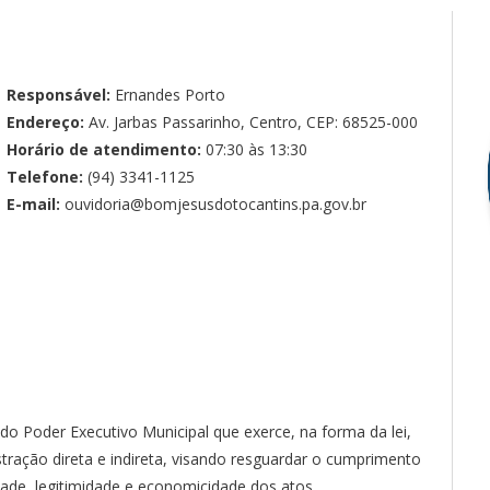
Responsável:
Ernandes Porto
Endereço:
Av. Jarbas Passarinho, Centro, CEP: 68525-000
Horário de atendimento:
07:30 às 13:30
Telefone:
(94) 3341-1125
E-mail:
ouvidoria@bomjesusdotocantins.pa.gov.br
 do Poder Executivo Municipal que exerce, na forma da lei,
tração direta e indireta, visando resguardar o cumprimento
idade, legitimidade e economicidade dos atos.