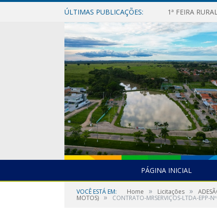
ÚLTIMAS PUBLICAÇÕES:
1ª FEIRA RUR
PÁGINA INICIAL
»
»
VOCÊ ESTÁ EM:
Home
Licitações
ADESÃ
»
MOTOS)
CONTRATO-MRSERVIÇOS-LTDA-EPP-Nº