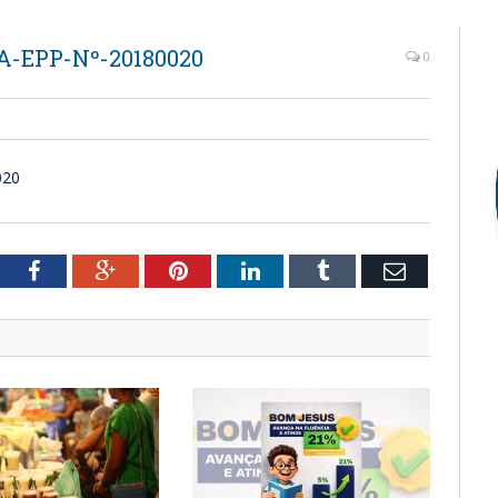
-EPP-Nº-20180020
0
020
tter
Facebook
Google+
Pinterest
LinkedIn
Tumblr
Email