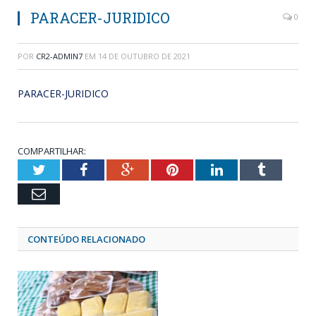
PARACER-JURIDICO
0
POR
CR2-ADMIN7
EM
14 DE OUTUBRO DE 2021
PARACER-JURIDICO
COMPARTILHAR:
Twitter
Facebook
Google+
Pinterest
LinkedIn
Tumblr
Email
CONTEÚDO RELACIONADO