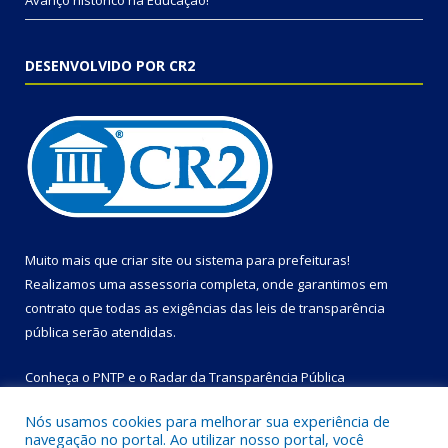
Avanço histórico na Educação!
DESENVOLVIDO POR CR2
Muito mais que
criar site
ou
sistema para prefeituras
!
Realizamos uma
assessoria
completa, onde garantimos em
contrato que todas as exigências das
leis de transparência
pública
serão atendidas.
Conheça o
PNTP
e o
Radar da Transparência Pública
Nós usamos cookies para melhorar sua experiência de
navegação no portal. Ao utilizar nosso portal, você