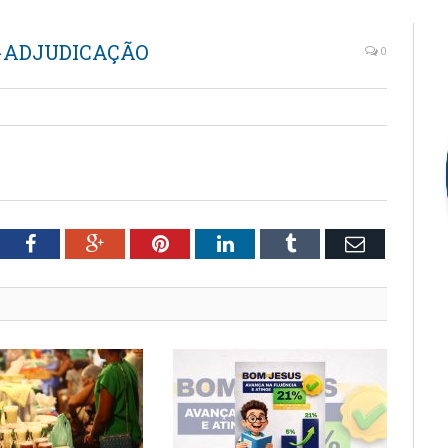
ADJUDICAÇÃO
0
tter
Facebook
Google+
Pinterest
LinkedIn
Tumblr
Email