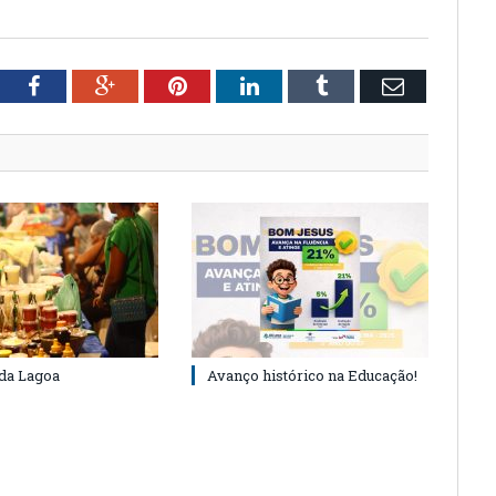
tter
Facebook
Google+
Pinterest
LinkedIn
Tumblr
Email
 da Lagoa
Avanço histórico na Educação!