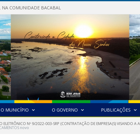
AL NA COMUNIDADE BACABAL
O MUNICÍPIO
O GOVERNO
PUBLICAÇÕES
O ELETRÔNICO Nº 9/2022-003-SRP (CONTRATAÇÃO DE EMPRESA(S) VISANDO A
ICAMENTOS novo