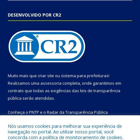
DESENVOLVIDO POR CR2
Muito mais que
criar site
ou
sistema para prefeituras
!
Realizamos uma
assessoria
completa, onde garantimos em
contrato que todas as exigências das
leis de transparência
pública
serão atendidas.
Conheça o
PNTP
e o
Radar da Transparência Pública
Nós usamos cookies para melhorar sua experiência de
navegação no portal. Ao utilizar nosso portal, você
concorda com a política de monitoramento de cookies.