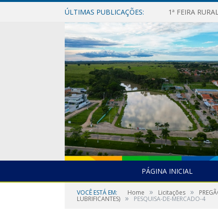
ÚLTIMAS PUBLICAÇÕES:
1ª FEIRA RUR
PÁGINA INICIAL
»
»
VOCÊ ESTÁ EM:
Home
Licitações
PREGÃ
»
LUBRIFICANTES)
PESQUISA-DE-MERCADO-4