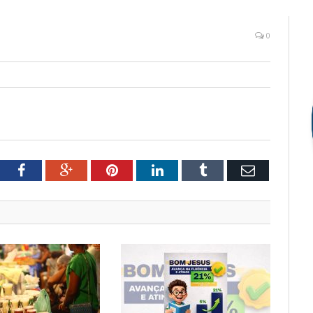
0
tter
Facebook
Google+
Pinterest
LinkedIn
Tumblr
Email