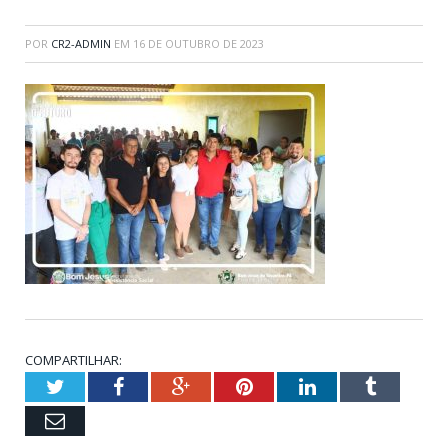
POR
CR2-ADMIN
EM
16 DE OUTUBRO DE 2023
COMPARTILHAR:
Twitter
Facebook
Google+
Pinterest
LinkedIn
Tumblr
Email