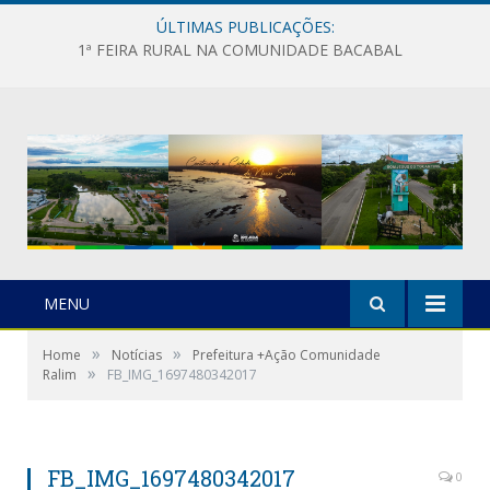
ÚLTIMAS PUBLICAÇÕES:
1ª FEIRA RURAL NA COMUNIDADE BACABAL
MENU
»
»
Home
Notícias
Prefeitura +Ação Comunidade
»
Ralim
FB_IMG_1697480342017
FB_IMG_1697480342017
0