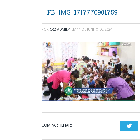
FB_IMG_1717770901759
POR
CR2-ADMIN4
EM
11 DE JUNHO DE 2024
COMPARTILHAR:
Twi