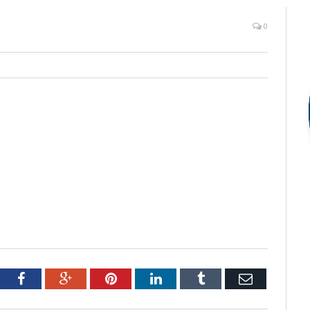
0
tter
Facebook
Google+
Pinterest
LinkedIn
Tumblr
Email