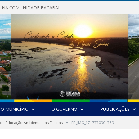
AL NA COMUNIDADE BACABAL
O MUNICÍPIO
O GOVERNO
PUBLICAÇÕES
»
 de Educação Ambiental nas Escolas
FB_IMG_1717770901759