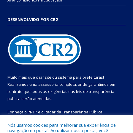
Avanço histórico na Educação!
DESENVOLVIDO POR CR2
Muito mais que
criar site
ou
sistema para prefeituras
!
Realizamos uma
assessoria
completa, onde garantimos em
contrato que todas as exigências das
leis de transparência
pública
serão atendidas.
Conheça o
PNTP
e o
Radar da Transparência Pública
Nós usamos cookies para melhorar sua experiência de
navegação no portal. Ao utilizar nosso portal, você