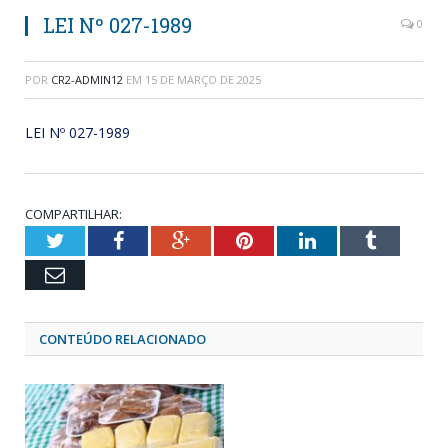
LEI Nº 027-1989
0
POR
CR2-ADMIN12
EM
15 DE MARÇO DE 2025
LEI Nº 027-1989
COMPARTILHAR:
Twitter
Facebook
Google+
Pinterest
LinkedIn
Tumblr
Email
CONTEÚDO RELACIONADO