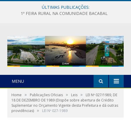
ÚLTIMAS PUBLICAÇÕES:
1ª FEIRA RURAL NA COMUNIDADE BACABAL
MENU
»
»
»
Home
Publicações Oficiais
Leis
LEI Nº 027/1989, DE
18 DE DEZEMBRO DE 1989 (Dispõe sobre abertura de Crédito
Suplementar no Orçamento Vigente desta Prefeitura e dá outras
»
providências)
LEI Nº 027-1989