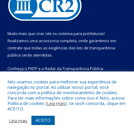
Muito mais que
criar site
ou
sistema para prefeituras
!
Realizamos uma
assessoria
completa, onde garantimos em
contrato que todas as exigências das
leis de transparência
pública
serão atendidas.
Conheça o
PNTP
e o
Radar da Transparência Pública
Nós usamos cookies para melhorar sua experiência de
navegação no portal. Ao utilizar nosso portal, você
concorda com a política de monitoramento de cookies.
Para ter mais informações sobre como isso é feito, acesse
Todos os direitos reservados a Prefeitura Municipal de Bom
Política de cookies (
Leia mais
). Se você concorda, clique em
Jesus do Tocantins.
ACEITO.
Mapa do Site
Acessar Área Administrativa
ACEITO
Leia mais
Acessar Webmail