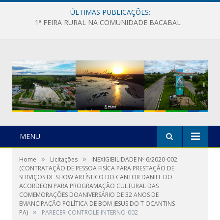
ÚLTIMAS PUBLICAÇÕES:
1ª FEIRA RURAL NA COMUNIDADE BACABAL
MENU
»
»
Home
Licitações
INEXIGIBILIDADE Nº 6/2020-002
(CONTRATAÇÃO DE PESSOA FISÍCA PARA PRESTAÇÃO DE
SERVIÇOS DE SHOW ARTÍSTICO DO CANTOR DANIEL DO
ACORDEON PARA PROGRAMAÇÃO CULTURAL DAS
COMEMORAÇÕES DOANIVERSÁRIO DE 32 ANOS DE
EMANCIPAÇÃO POLÍTICA DE BOM JESUS DO T OCANTINS-
»
PA)
PARECER-CONTROLE-INTERNO-002