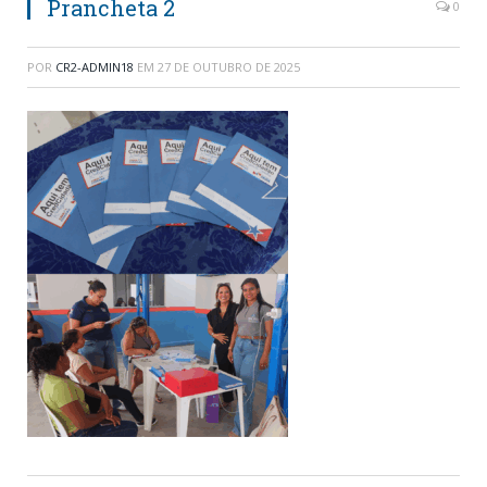
Prancheta 2
0
POR
CR2-ADMIN18
EM
27 DE OUTUBRO DE 2025