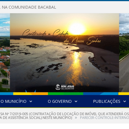
AL NA COMUNIDADE BACABAL
O MUNICÍPIO
O GOVERNO
PUBLICAÇÕES
NSA Nº 7/2019-005 (CONTRATAÇÃO DE LOCAÇÃO DE IMÓVEL QUE ATENDERÁ OS
»
 DE ASSISTÊNCIA SOCIAL) NESTE MUNICÍPIO)
PARECER-CONTROLE-INTERNO