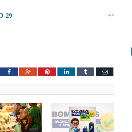
O-29
0
tter
Facebook
Google+
Pinterest
LinkedIn
Tumblr
Email