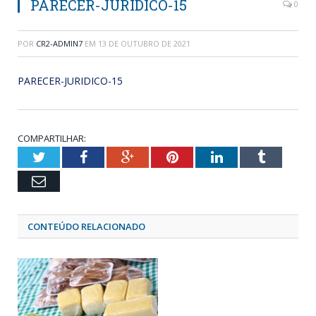
PARECER-JURIDICO-15
0
POR
CR2-ADMIN7
EM
13 DE OUTUBRO DE 2021
PARECER-JURIDICO-15
COMPARTILHAR:
Twitter
Facebook
Google+
Pinterest
LinkedIn
Tumblr
Email
CONTEÚDO RELACIONADO