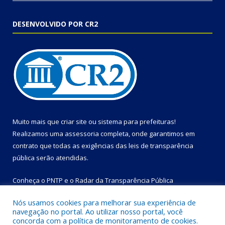
DESENVOLVIDO POR CR2
Muito mais que
criar site
ou
sistema para prefeituras
!
Realizamos uma
assessoria
completa, onde garantimos em
contrato que todas as exigências das
leis de transparência
pública
serão atendidas.
Conheça o
PNTP
e o
Radar da Transparência Pública
Nós usamos cookies para melhorar sua experiência de
navegação no portal. Ao utilizar nosso portal, você
concorda com a política de monitoramento de cookies.