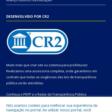
Avanço histórico na Educação!
DESENVOLVIDO POR CR2
Muito mais que
criar site
ou
sistema para prefeituras
!
Realizamos uma
assessoria
completa, onde garantimos em
contrato que todas as exigências das
leis de transparência
pública
serão atendidas.
Conheça o
PNTP
e o
Radar da Transparência Pública
Nós usamos cookies para melhorar sua experiência de
navegação no portal. Ao utilizar nosso portal, você