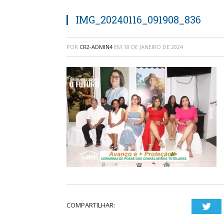
IMG_20240116_091908_836
POR
CR2-ADMIN4
EM
18 DE JANEIRO DE 2024
COMPARTILHAR:
Twi