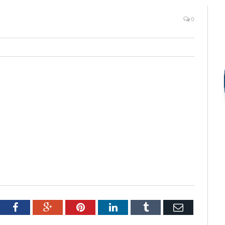
0
tter
Facebook
Google+
Pinterest
LinkedIn
Tumblr
Email