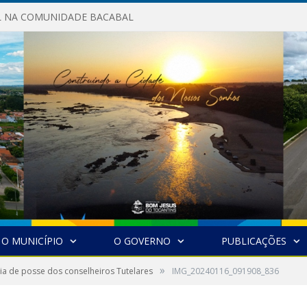
AL NA COMUNIDADE BACABAL
O MUNICÍPIO
O GOVERNO
PUBLICAÇÕES
»
a de posse dos conselheiros Tutelares
IMG_20240116_091908_836