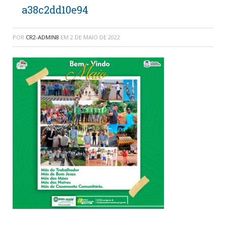
a38c2dd10e94
POR
CR2-ADMIN8
EM
2 DE MAIO DE 2022