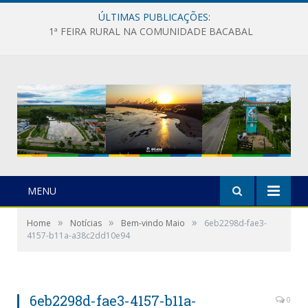
ÚLTIMAS PUBLICAÇÕES:
1ª FEIRA RURAL NA COMUNIDADE BACABAL
MENU
»
»
»
Home
Notícias
Bem-vindo Maio
6eb2298d-fae3-
4157-b11a-a38c2dd10e94
6eb2298d-fae3-4157-b11a-
0