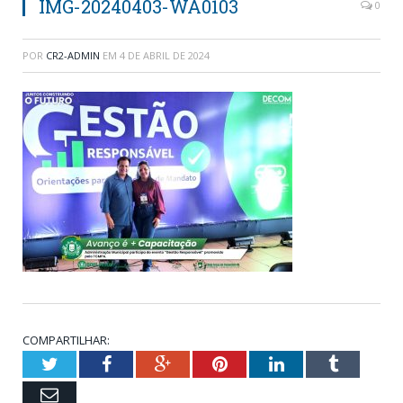
IMG-20240403-WA0103
0
POR
CR2-ADMIN
EM
4 DE ABRIL DE 2024
COMPARTILHAR:
Twitter
Facebook
Google+
Pinterest
LinkedIn
Tumblr
Email