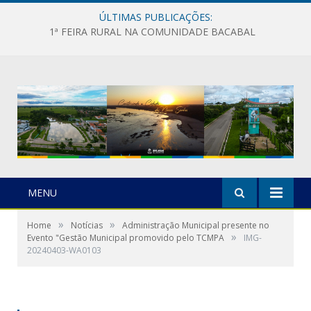
ÚLTIMAS PUBLICAÇÕES:
1ª FEIRA RURAL NA COMUNIDADE BACABAL
MENU
»
»
Home
Notícias
Administração Municipal presente no
»
Evento "Gestão Municipal promovido pelo TCMPA
IMG-
20240403-WA0103